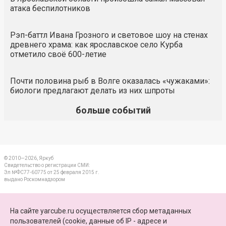
атака беспилотников
Рэп-баттл Ивана Грозного и световое шоу на стенах
древнего храма: как ярославское село Курба
отметило своё 600-летие
Почти половина рыб в Волге оказалась «чужаками»:
биологи предлагают делать из них шпроты
больше событий
© 2010—2026, Яркуб
Свидетельство о регистрации СМИ:
Эл №ФС77-60775 от 25 февраля 2015 г.
выдано Роскомнадзором
КОНТАКТЫ
На сайте yarcube.ru осуществляется сбор метаданных
пользователей (cookie, данные об IP - адресе и
ПАРТНЕРЫ