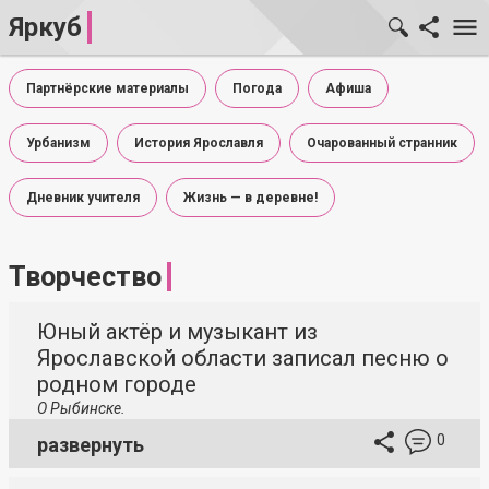
Яркуб
Партнёрские материалы
Погода
Афиша
Урбанизм
История Ярославля
Очарованный странник
Дневник учителя
Жизнь — в деревне!
Творчество
Юный актёр и музыкант из
Ярославской области записал песню о
родном городе
О Рыбинске.
0
развернуть