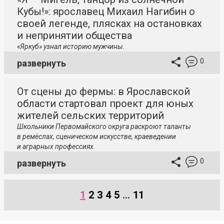
Кубы!»: ярославец Михаил Нагибин о
своей легенде, плясках на остановках
и непринятии общества
«Яркуб» узнал историю мужчины.
0
развернуть
От сцены до фермы: в Ярославской
области стартовал проект для юных
жителей сельских территорий
Школьники Первомайского округа раскроют таланты
в ремёслах, сценическом искусстве, краеведении
и аграрных профессиях.
0
развернуть
1
2
3
4
5
...
11