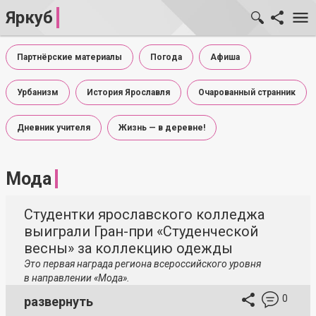
Яркуб
Партнёрские материалы
Погода
Афиша
Урбанизм
История Ярославля
Очарованный странник
Дневник учителя
Жизнь — в деревне!
Мода
Студентки ярославского колледжа
выиграли Гран-при «Студенческой
весны» за коллекцию одежды
Это первая награда региона всероссийского уровня
в направлении «Мода».
0
развернуть