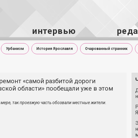
интервью
ред
Урбанизм
История Ярославля
Очарованный странник
ремонт «самой разбитой дороги
вской области» пообещали уже в этом
Д
н
 мере, так проезжую часть обозвали местные жители.
Р
Я
Э
н
м