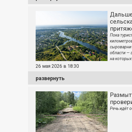
Дальше
сельск
притяж
Пока турис
километров
сыроварни 
области — 
на которых
26 мая 2026 в 18:30
развернуть
Размыт
провери
Речь идёт 