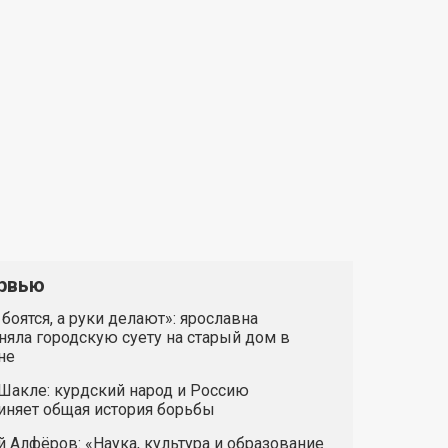
рвью
 боятся, а руки делают»: ярославна
яла городскую суету на старый дом в
не
Шакле: курдский народ и Россию
иняет общая история борьбы
 Алфёров: «Наука, культура и образование