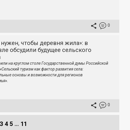
0
 нужен, чтобы деревня жила»: в
вле обсудили будущее сельского
а
рили на круглом столе Государственной думы Российской
«Сельский туризм как фактор развития села:
льные основы и возможности для регионов
ья».
0
3
4
5
...
11