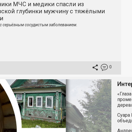
ники МЧС и медики спасли из
вской глубинки мужчину с тяжёлыми
и
с серьёзным сосудистым заболеванием.
0
Инте
«Глаза
промен
дерев
Суара 
объед
Андрей