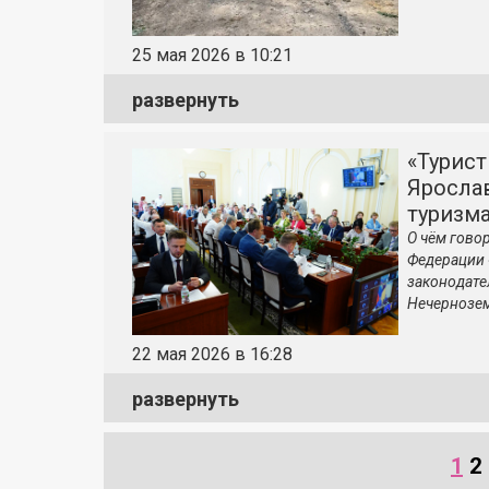
25 мая 2026 в 10:21
развернуть
«Турист
Яросла
туризм
О чём гово
Федерации 
законодате
Нечернозем
22 мая 2026 в 16:28
развернуть
1
2