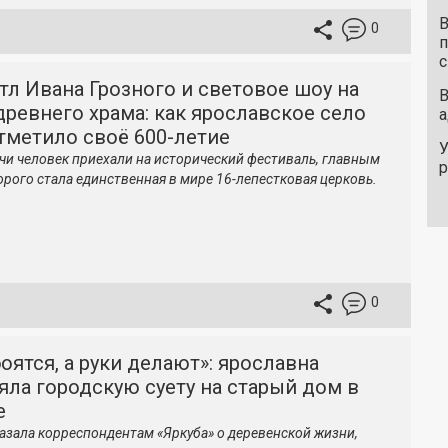
В
0
п
с
тл Ивана Грозного и световое шоу на
В
древнего храма: как ярославское село
а
тметило своё 600-летие
У
чи человек приехали на исторический фестиваль, главным
орого стала единственная в мире 16-лепестковая церковь.
0
боятся, а руки делают»: ярославна
ла городскую суету на старый дом в
е
азала корреспондентам «Яркуба» о деревенской жизни,