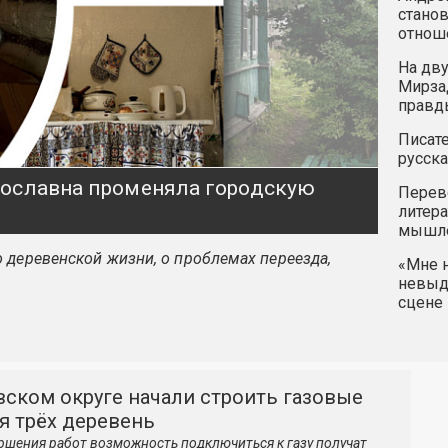
станов
отнош
На дву
Мирзад
правд
Писате
русска
ярославна променяла городскую
Перев
литера
мышле
 деревенской жизни, о проблемах переезда,
«Мне н
невыду
сцене 
вском округе начали строить газовые
я трёх деревень
ршения работ возможность подключиться к газу получат