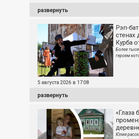
развернуть
Рэп-бат
стенах 
Курба о
Более тыся
героем кот
5 августа 2026 в 17:08
развернуть
«Глаза 
променя
деревн
Юлия расск