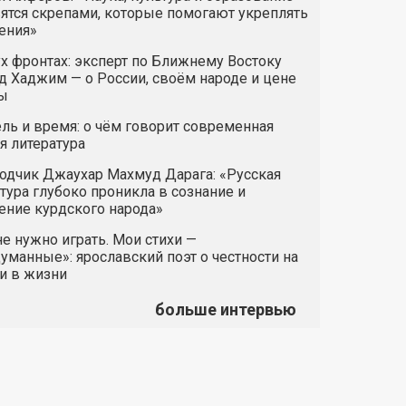
ятся скрепами, которые помогают укреплять
ения»
х фронтах: эксперт по Ближнему Востоку
 Хаджим — о России, своём народе и цене
ы
ль и время: о чём говорит современная
я литература
одчик Джаухар Махмуд Дарага: «Русская
тура глубоко проникла в сознание и
ние курдского народа»
е нужно играть. Мои стихи —
манные»: ярославский поэт о честности на
и в жизни
больше интервью