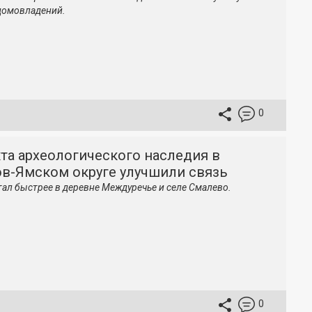
домовладений.
0
та археологического наследия в
ов-Ямском округе улучшили связь
тал быстрее в деревне Междуречье и селе Смалево.
0