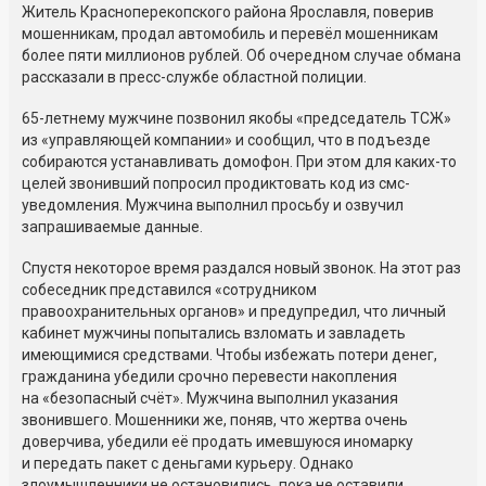
Житель Красноперекопского района Ярославля, поверив
мошенникам, продал автомобиль и перевёл мошенникам
более пяти миллионов рублей. Об очередном случае обмана
рассказали в пресс-службе областной полиции.
65-летнему мужчине позвонил якобы «председатель ТСЖ»
из «управляющей компании» и сообщил, что в подъезде
собираются устанавливать домофон. При этом для каких-то
целей звонивший попросил продиктовать код из смс-
уведомления. Мужчина выполнил просьбу и озвучил
запрашиваемые данные.
Спустя некоторое время раздался новый звонок. На этот раз
собеседник представился «сотрудником
правоохранительных органов» и предупредил, что личный
кабинет мужчины попытались взломать и завладеть
имеющимися средствами. Чтобы избежать потери денег,
гражданина убедили срочно перевести накопления
на «безопасный счёт». Мужчина выполнил указания
звонившего. Мошенники же, поняв, что жертва очень
доверчива, убедили её продать имевшуюся иномарку
и передать пакет с деньгами курьеру. Однако
злоумышленники не остановились, пока не оставили