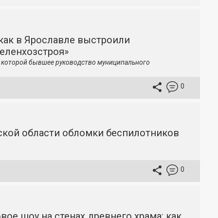
как в Ярославле выстроили
зеленхозстроя»
по которой бывшее руководство муниципального
0
вской области обломки беспилотников
0
вое шоу на стенах древнего храма: как