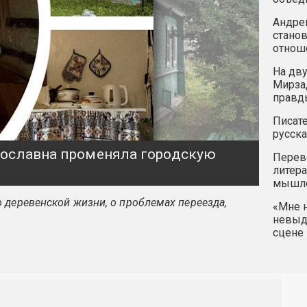
Андрей
станов
отнош
На дву
Мирзад
правд
Писате
русска
ярославна променяла городскую
Перев
литера
мышле
 деревенской жизни, о проблемах переезда,
«Мне н
невыду
сцене 