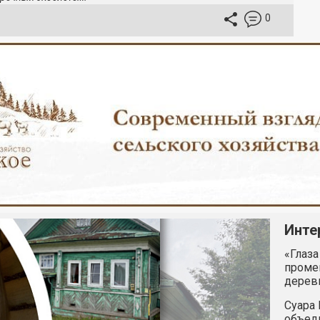
0
Инте
«Глаза
промен
дерев
Суара 
объед