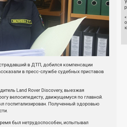
У
«
о
к
острадавший в ДТП, добился компенсации
ассказали в пресс-службе судебных приставов
одитель Land Rover Discovery, выезжая
орогу велосипедисту, движущемуся по главной.
был госпитализирован. Полученный здоровью
сти.
время был нетрудоспособен, испытывал