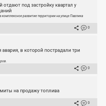
й отдают под застройку квартал у
даний
а комплексное развитие территории на улице Павлика
0
 авария, в которой пострадали три
ров.
0
имиты на продажу топлива
0