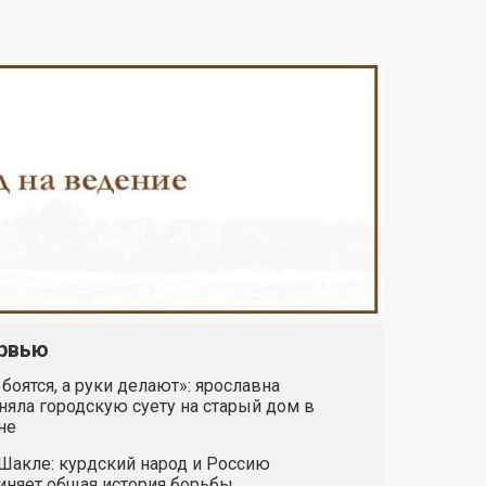
рвью
 боятся, а руки делают»: ярославна
яла городскую суету на старый дом в
не
Шакле: курдский народ и Россию
иняет общая история борьбы