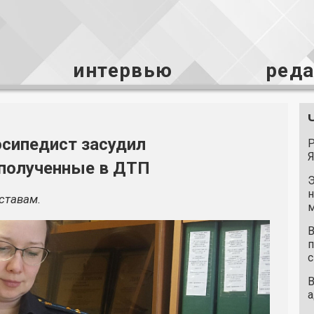
интервью
ред
осипедист засудил
Р
Я
 полученные в ДТП
Э
н
ставам.
м
В
п
с
В
а