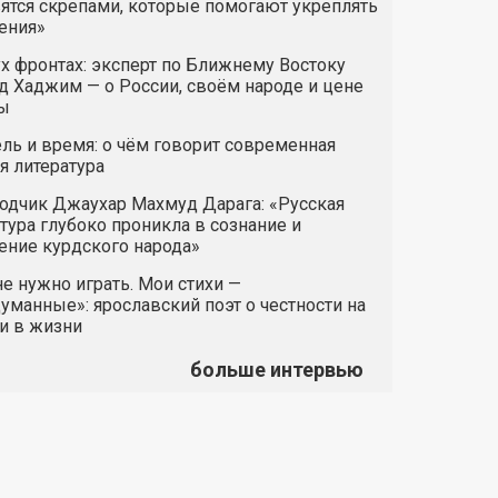
ятся скрепами, которые помогают укреплять
ения»
х фронтах: эксперт по Ближнему Востоку
 Хаджим — о России, своём народе и цене
ы
ль и время: о чём говорит современная
я литература
одчик Джаухар Махмуд Дарага: «Русская
тура глубоко проникла в сознание и
ние курдского народа»
е нужно играть. Мои стихи —
манные»: ярославский поэт о честности на
и в жизни
больше интервью