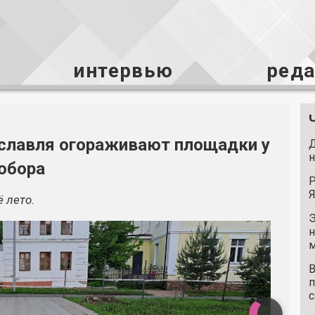
интервью
ред
ославля огораживают площадки у
Д
н
собора
Р
Я
 лето.
Э
н
м
В
п
с