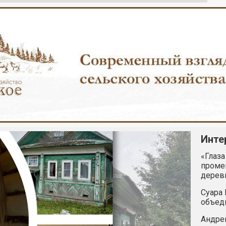
Инте
«Глаза
промен
дерев
Суара 
объед
Андрей