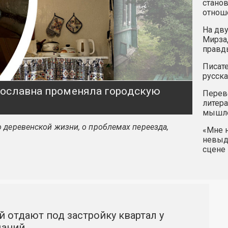
станов
отнош
На дву
Мирзад
правд
Писате
русска
ярославна променяла городскую
Перев
литера
мышле
 деревенской жизни, о проблемах переезда,
«Мне н
невыду
сцене 
й отдают под застройку квартал у
даний