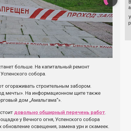
В
а
У
станет больше. На капитальный ремонт
 Успенского собора.
т огораживать строительным забором.
од мечты». На информационном щите также
орговый дом „Амальгама“».
дстоит
довольно обширный перечень работ
.
лощадке у Вечного огня, Успенского собора
х обновление освещения, замена урн и скамеек.