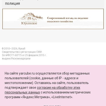
полиция
Реклама
Закрыть
© 2010—2026, Яркуб
Свидетельство о регистрации СМИ:
Эл №ФС77-60775 от 25 февраля 2015 г.
выдано Роскомнадзором
КОНТАКТЫ
На сайте yarcube.ru осуществляется сбор метаданных
пользователей (cookie, данные об IP - адресе и
ПАРТНЕРЫ
местоположении). Оставаясь на сайте, пользователь
подтверждает свое
согласие на обработку этих
КАРТА САЙТА
персональных данных
c использованием метрических
программ «Яндекс.Метрика», «LiveInternet».
+7 (4852) 64-15-52
info@yarcube.ru