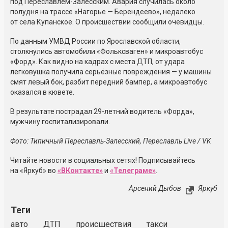
под Переславлем-Залесским. Авария случилась около
полудня на трассе «Нагорье — Берендеево», недалеко
от села Купанское. О происшествии сообщили очевидцы.
По данным УМВД России по Ярославской области,
столкнулись автомобили «Фольксваген» и микроавтобус
«Форд». Как видно на кадрах с места ДТП, от удара
легковушка получила серьёзные повреждения — у машины
смят левый бок, разбит передний бампер, а микроавтобус
оказался в кювете.
В результате пострадал 29-летний водитель «Форда»,
мужчину госпитализировали.
Фото: Типичный Переславль-Залесский,
Переславль Live / VK
Читайте новости в социальных сетях! Подписывайтесь
на «Яркуб» во
«ВКонтакте»
и
«Телеграме»
.
Арсений Дыбов
Яркуб
Теги
авто
ДТП
происшествия
такси