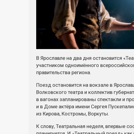
В Ярославле на два дня остановится «Те
участником одноимённого всероссийског
правительства региона.
Поезд остановится на вокзале в Ярослав
Волковского театра и коллектив губерн
в вагонах запланированы спектакли и пр
и в Доме актёра имени Сергея Пускепали
из Кирова, Костромы, Воркуты.
К слову, Театральная неделя, впервые со
планируется. И «Театральный поезд» как