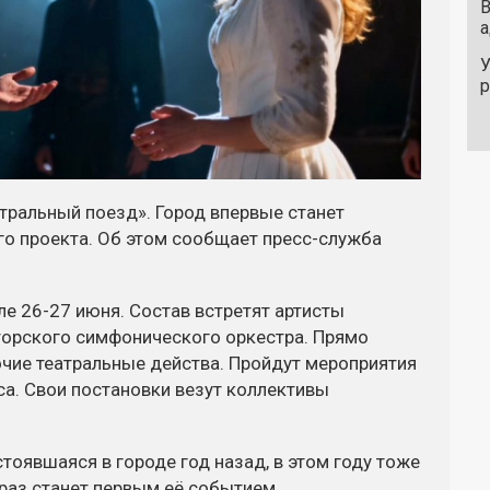
В
а
У
атральный поезд». Город впервые станет
о проекта. Об этом сообщает пресс-служба
ле 26-27 июня. Состав встретят артисты
аторского симфонического оркестра. Прямо
очие театральные действа. Пройдут мероприятия
са. Свои постановки везут коллективы
стоявшаяся в городе год назад, в этом году тоже
 раз станет первым её событием.