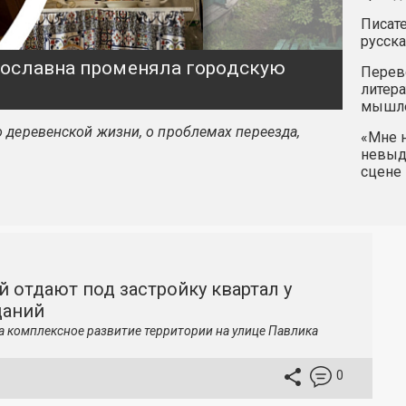
Писате
русска
ярославна променяла городскую
Перев
литера
мышле
 деревенской жизни, о проблемах переезда,
«Мне н
невыду
сцене 
й отдают под застройку квартал у
даний
а комплексное развитие территории на улице Павлика
0