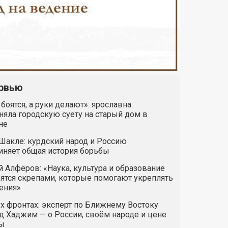
рвью
 боятся, а руки делают»: ярославна
яла городскую суету на старый дом в
не
Шакле: курдский народ и Россию
иняет общая история борьбы
 Алфёров: «Наука, культура и образование
ятся скрепами, которые помогают укреплять
ения»
х фронтах: эксперт по Ближнему Востоку
 Хаджим — о России, своём народе и цене
ы