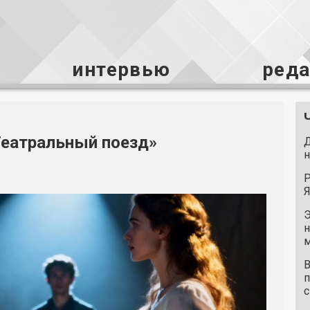
интервью
ред
Театральный поезд»
Д
н
Р
Я
Э
н
м
В
п
с