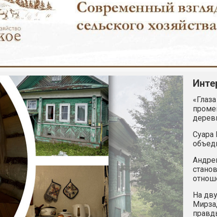
Инте
«Глаза
промен
дерев
Суара 
объед
Андрей
станов
отнош
На дву
Мирзад
правд