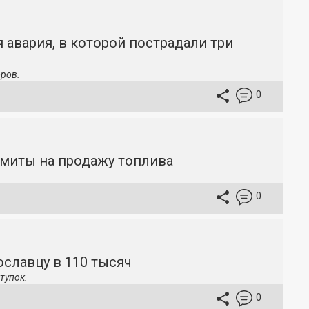
 авария, в которой пострадали три
ров.
0
имиты на продажу топлива
0
славцу в 110 тысяч
тупок.
0