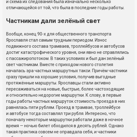
и схема их следования была изначально несколько
отличающейся от той, что была в последние годы работы.
Частникам дали зелёный свет
Вообще, конец 90-х для общественного транспорта
Ярославля стал самым трудным периодом. Износ
подвижного состава трамваев, троллейбусов и автобусов
достиг катастрофического уровня, они явно не справлялись
с пассажиропотоком. В таких условиях и был дан зелёный
свет частникам. Вместе с приходом нового столетия
началась эра частных маршрутных такси. Причём частники
сразу пришли на хорошие условия, получив выгодные
протяжённые маршруты. Ярославцы стали активно
пересаживаться на новые, быстрые, более частоходящие
и относительно недорогие маршрутки. К слову, в первые
годы работы частных маршруток стоимость проезда в них
равнялась пяти рублям. Проезд в трамвае, троллейбусе
и автобусе тогда составлял три рубля. Интересно, что
поначалу некоторые маршрутки работали даже в ночное
время — ночью билет обходился в десять рублей. Однако
такая практика совсем не оправдала себя, и частники