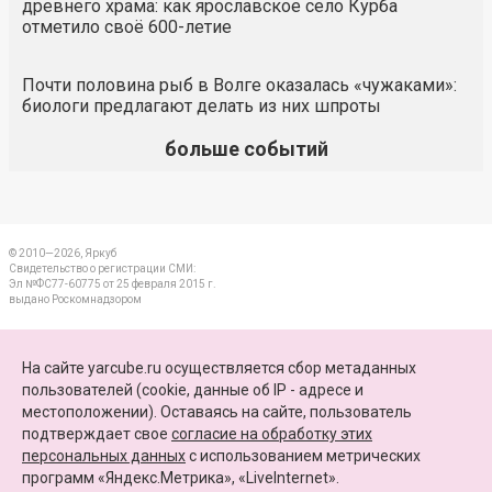
древнего храма: как ярославское село Курба
отметило своё 600-летие
Почти половина рыб в Волге оказалась «чужаками»:
биологи предлагают делать из них шпроты
больше событий
© 2010—2026, Яркуб
Свидетельство о регистрации СМИ:
Эл №ФС77-60775 от 25 февраля 2015 г.
выдано Роскомнадзором
КОНТАКТЫ
На сайте yarcube.ru осуществляется сбор метаданных
пользователей (cookie, данные об IP - адресе и
ПАРТНЕРЫ
местоположении). Оставаясь на сайте, пользователь
подтверждает свое
согласие на обработку этих
КАРТА САЙТА
персональных данных
c использованием метрических
программ «Яндекс.Метрика», «LiveInternet».
+7 (4852) 64-15-52
info@yarcube.ru