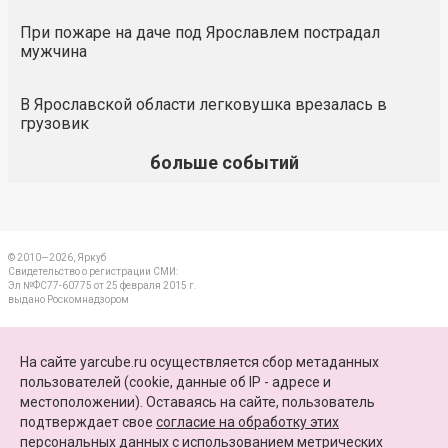
При пожаре на даче под Ярославлем пострадал
мужчина
В Ярославской области легковушка врезалась в
грузовик
больше событий
© 2010—2026, Яркуб
Свидетельство о регистрации СМИ:
Эл №ФС77-60775 от 25 февраля 2015 г.
выдано Роскомнадзором
КОНТАКТЫ
На сайте yarcube.ru осуществляется сбор метаданных
пользователей (cookie, данные об IP - адресе и
ПАРТНЕРЫ
местоположении). Оставаясь на сайте, пользователь
подтверждает свое
согласие на обработку этих
КАРТА САЙТА
персональных данных
c использованием метрических