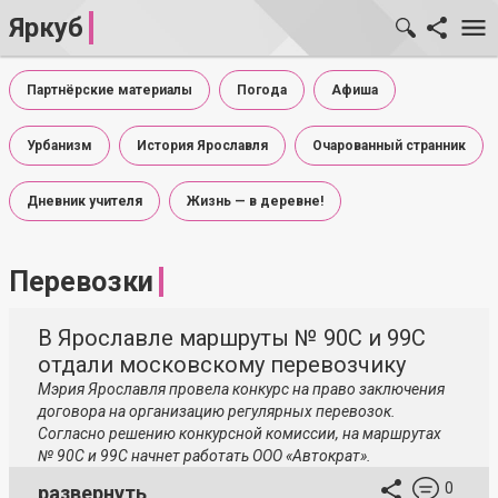
Яркуб
Партнёрские материалы
Погода
Афиша
Урбанизм
История Ярославля
Очарованный странник
Дневник учителя
Жизнь — в деревне!
Перевозки
В Ярославле маршруты № 90С и 99С
отдали московскому перевозчику
Мэрия Ярославля провела конкурс на право заключения
договора на организацию регулярных перевозок.
Согласно решению конкурсной комиссии, на маршрутах
№ 90С и 99С начнет работать ООО «Автократ».
0
развернуть