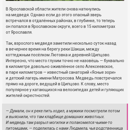
В Ярославской области жители снова наткнулись
на медведя. Однако если до этого опасный зверь
встречался в отдалённых районах, в глубинке, то теперь
он попался в Ярославском округе, всего в 15 километрах
от Ярославля.
Так, взрослого медведя заметили несколько суток назад
в вечернее время на берегу реки Шакши, между
коттеджным посёлком Лютовка и деревней Щипцово.
Интересно, что место глухим точно не назовёшь — буквально
в километре довольно оживлённое село Алексеевское,
в паре километров — известный санаторий «Ясные зори»
и детский лагерь имени Матросова. Медведь повстречался
прямо на дороге, ведущей в Щипцово. К слову, место
популярное у катающихся на велосипедах детей и гуляющих
жителей окрестностей.
— Думали, он к реке пить ходил, а мужики посмотрели потом
и выяснили, что там кладбище домашних животных.
И медведь там разрыл могилки и полакомился чьими-то
питомцами, — поделилась с нами Людмила, чья родственница