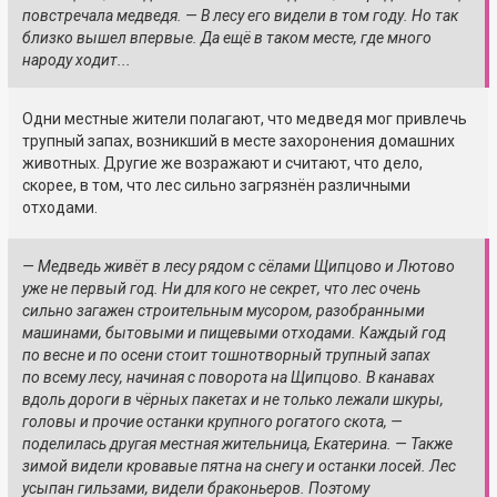
повстречала медведя. — В лесу его видели в том году. Но так
близко вышел впервые. Да ещё в таком месте, где много
народу ходит...
Одни местные жители полагают, что медведя мог привлечь
трупный запах, возникший в месте захоронения домашних
животных. Другие же возражают и считают, что дело,
скорее, в том, что лес сильно загрязнён различными
отходами.
— Медведь живёт в лесу рядом с сёлами Щипцово и Лютово
уже не первый год. Ни для кого не секрет, что лес очень
сильно загажен строительным мусором, разобранными
машинами, бытовыми и пищевыми отходами. Каждый год
по весне и по осени стоит тошнотворный трупный запах
по всему лесу, начиная с поворота на Щипцово. В канавах
вдоль дороги в чёрных пакетах и не только лежали шкуры,
головы и прочие останки крупного рогатого скота, —
поделилась другая местная жительница, Екатерина. — Также
зимой видели кровавые пятна на снегу и останки лосей. Лес
усыпан гильзами, видели браконьеров. Поэтому