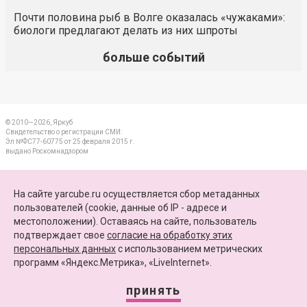
Почти половина рыб в Волге оказалась «чужаками»:
биологи предлагают делать из них шпроты
больше событий
© 2010—2026, Яркуб
Свидетельство о регистрации СМИ:
Эл №ФС77-60775 от 25 февраля 2015 г.
выдано Роскомнадзором
КОНТАКТЫ
На сайте yarcube.ru осуществляется сбор метаданных
пользователей (cookie, данные об IP - адресе и
ПАРТНЕРЫ
местоположении). Оставаясь на сайте, пользователь
подтверждает свое
согласие на обработку этих
КАРТА САЙТА
персональных данных
c использованием метрических
программ «Яндекс.Метрика», «LiveInternet».
+7 (4852) 64-15-52
info@yarcube.ru
принять
Сайт функционирует при финансовой поддержке Министерства цифрового развития,
связи и массовых коммуникаций Российской Федерации