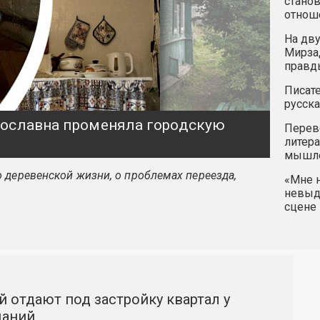
станов
отнош
На дву
Мирзад
правд
Писате
русска
ярославна променяла городскую
Перев
литера
мышле
 деревенской жизни, о проблемах переезда,
«Мне н
невыду
сцене 
й отдают под застройку квартал у
даний