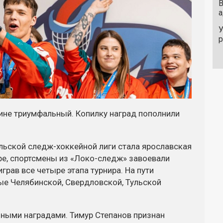
В
а
У
ине триумфальный. Копилку наград пополнили
льской следж-хоккейной лиги стала ярославская
ре, спортсмены из «Локо-следж» завоевали
рав все четыре этапа турнира. На пути
е Челябинской, Свердловской, Тульской
ными наградами. Тимур Степанов признан