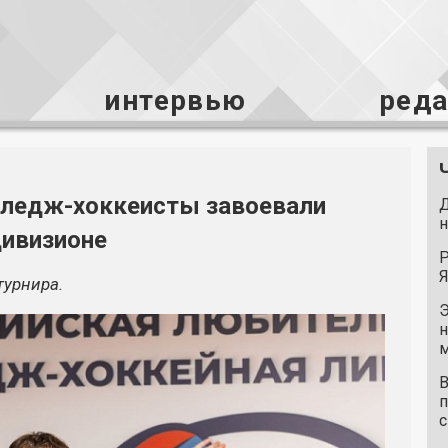
интервью
ред
следж-хоккеисты завоевали
Д
н
дивизионе
Р
Я
турнира.
Э
н
м
В
п
с