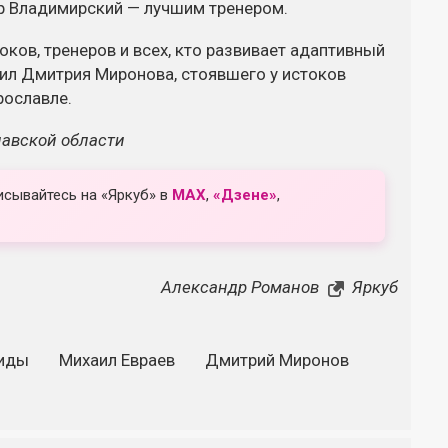
р Владимирский — лучшим тренером.
ков, тренеров и всех, кто развивает адаптивный
рил Дмитрия Миронова, стоявшего у истоков
рославле.
лавской области
исывайтесь на «Яркуб» в
MAX
,
«Дзене»
,
Александр Романов
Яркуб
иды
Михаил Евраев
Дмитрий Миронов