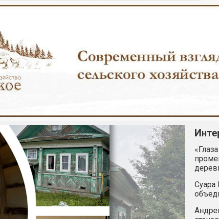
Инте
«Глаза
промен
дерев
Суара 
объед
Андрей