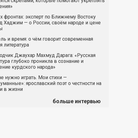
ятся скрепами, которые помогают укреплять
ения»
х фронтах: эксперт по Ближнему Востоку
 Хаджим — о России, своём народе и цене
ы
ль и время: о чём говорит современная
я литература
одчик Джаухар Махмуд Дарага: «Русская
тура глубоко проникла в сознание и
ние курдского народа»
е нужно играть. Мои стихи —
манные»: ярославский поэт о честности на
и в жизни
больше интервью