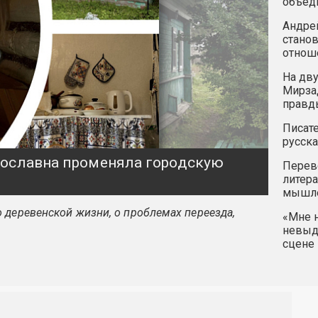
объед
Андрей
станов
отнош
На дву
Мирзад
правд
Писате
русска
ярославна променяла городскую
Перев
литера
мышле
 деревенской жизни, о проблемах переезда,
«Мне н
невыду
сцене 