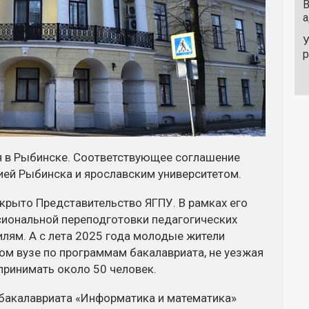
В
а
У
я в Рыбинске. Соответствующее соглашение
ей Рыбинска и ярославским университетом.
крыто Представительство ЯГПУ. В рамках его
иональной переподготовки педагогических
ям. А с лета 2025 года молодые жители
ом вузе по программам бакалавриата, не уезжая
принимать около 50 человек.
 бакалавриата «Информатика и математика»