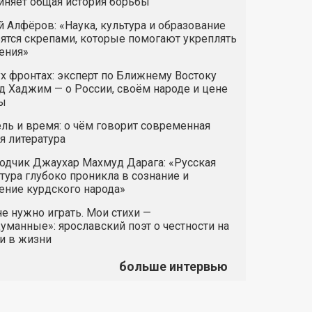
иняет общая история борьбы
 Алфёров: «Наука, культура и образование
ятся скрепами, которые помогают укреплять
ения»
х фронтах: эксперт по Ближнему Востоку
 Хаджим — о России, своём народе и цене
ы
ль и время: о чём говорит современная
я литература
одчик Джаухар Махмуд Дарага: «Русская
тура глубоко проникла в сознание и
ние курдского народа»
е нужно играть. Мои стихи —
манные»: ярославский поэт о честности на
и в жизни
больше интервью