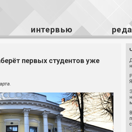
интервью
ред
берёт первых студентов уже
Д
н
Р
Я
арта.
Э
н
м
В
п
с