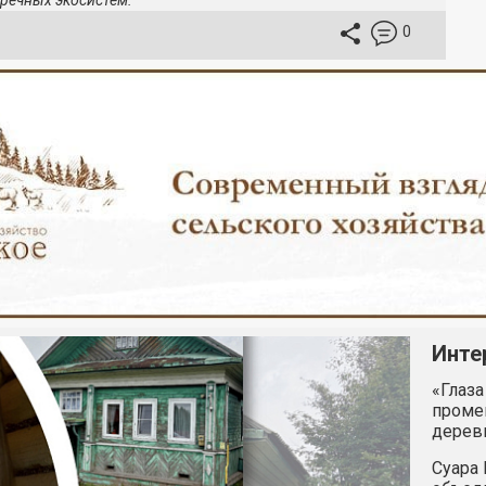
речных экосистем.
0
Инте
«Глаза
промен
дерев
Суара 