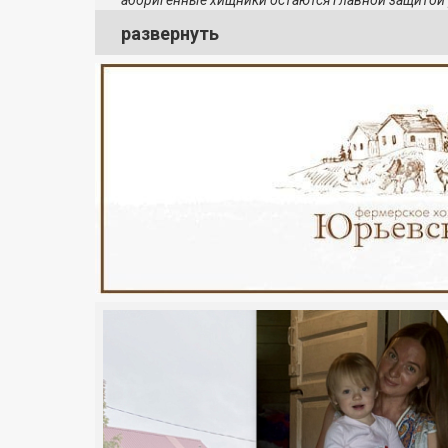
аборигенные хищники остаются главной защитой 
развернуть