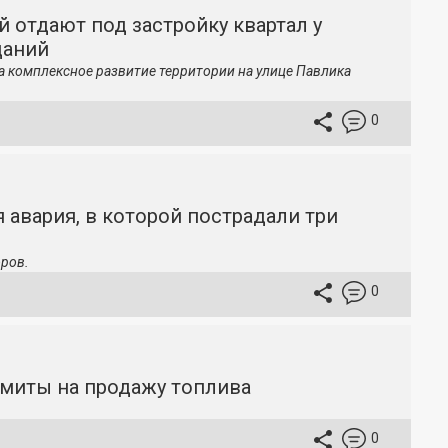
й отдают под застройку квартал у
даний
а комплексное развитие территории на улице Павлика
0
 авария, в которой пострадали три
ров.
0
имиты на продажу топлива
0