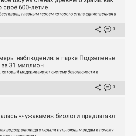
вое шоу на стенах древнего храма: как
 своё 600-летие
фестиваль, главным героем которого стала единственная в
0
меры наблюдения: в парке Подзеленье
 за 31 миллион
, который модернизирует систему безопасности и
0
залась «чужаками»: биологи предлагают
 как водохранилища открыли путь южным видам и почему