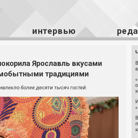
интервью
ред
покорила Ярославль вкусами
В
а
самобытными традициями
«
о
влекло более десяти тысяч гостей.
к
И
«
В
п
к