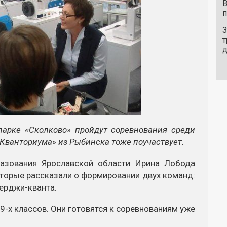
В
п
З
т
парке «Сколково» пройдут соревнования среди
Кванториума» из Рыбинска тоже поучаствует.
разования Ярославской области Ирина Лобода
оторые рассказали о формировании двух команд:
нерджи-кванта.
9-х классов. Они готовятся к соревнованиям уже