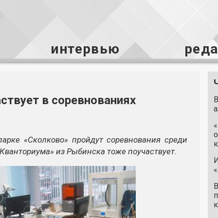
интервью
ред
ствует в соревнованиях
В
а
«
о
парке «Сколково» пройдут соревнования среди
к
Кванториума» из Рыбинска тоже поучаствует.
И
«
В
п
к