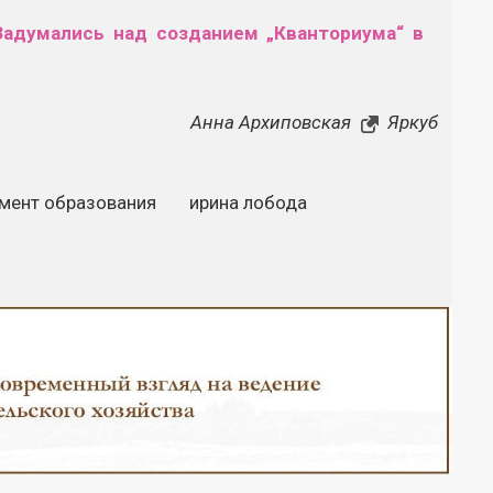
Задумались над созданием „Кванториума“ в
Анна Архиповская
Яркуб
мент образования
ирина лобода
Закрыть