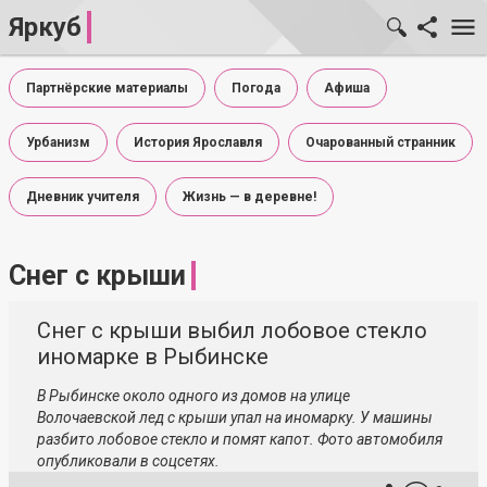
Яркуб
Партнёрские материалы
Погода
Афиша
Урбанизм
История Ярославля
Очарованный странник
Дневник учителя
Жизнь — в деревне!
Снег с крыши
Снег с крыши выбил лобовое стекло
иномарке в Рыбинске
В Рыбинске около одного из домов на улице
Волочаевской лед с крыши упал на иномарку. У машины
разбито лобовое стекло и помят капот. Фото автомобиля
опубликовали в соцсетях.