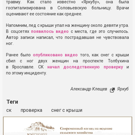
травму. Как стало известно «Яркубу», она была
госпитализирована в Соловьевскую больницу. Врачи
оценивают ее состояние как среднее.
Напомним, лед с крыши упал на женщину около девяти утра.
В соцсетях
появилось видео
с места, где это случилось.
Автор записи написал, что пострадавшая не чувствовала
ног.
Ранее было
опубликовано видео
того, как снег с крыши
сбил с ног двух женщин на проспекте Толбухина
в Ярославле. СК
начал доследственную проверку
и
по этому инциденту.
Александр Клещев
Яркуб
Теги
ск
проверка
снег с крыши
Реклама
Закрыть