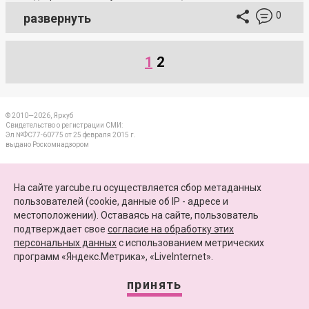
0
развернуть
1
2
© 2010—2026, Яркуб
Свидетельство о регистрации СМИ:
Эл №ФС77-60775 от 25 февраля 2015 г.
выдано Роскомнадзором
КОНТАКТЫ
На сайте yarcube.ru осуществляется сбор метаданных
пользователей (cookie, данные об IP - адресе и
ПАРТНЕРЫ
местоположении). Оставаясь на сайте, пользователь
подтверждает свое
согласие на обработку этих
КАРТА САЙТА
персональных данных
c использованием метрических
программ «Яндекс.Метрика», «LiveInternet».
+7 (4852) 64-15-52
info@yarcube.ru
принять
Сайт функционирует при финансовой поддержке Министерства цифрового развития,
связи и массовых коммуникаций Российской Федерации