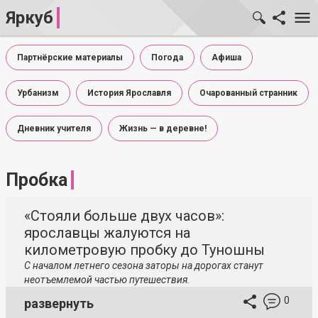
Яркуб
Партнёрские материалы
Погода
Афиша
Урбанизм
История Ярославля
Очарованный странник
Дневник учителя
Жизнь — в деревне!
Пробка
«Стояли больше двух часов»:
ярославцы жалуются на
километровую пробку до Туношны
С началом летнего сезона заторы на дорогах станут
неотъемлемой частью путешествия.
0
развернуть