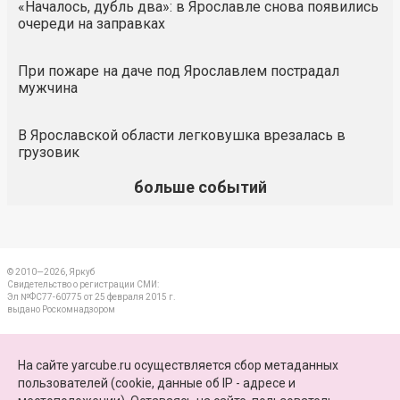
«Началось, дубль два»: в Ярославле снова появились
очереди на заправках
При пожаре на даче под Ярославлем пострадал
мужчина
В Ярославской области легковушка врезалась в
грузовик
больше событий
© 2010—2026, Яркуб
Свидетельство о регистрации СМИ:
Эл №ФС77-60775 от 25 февраля 2015 г.
выдано Роскомнадзором
КОНТАКТЫ
На сайте yarcube.ru осуществляется сбор метаданных
пользователей (cookie, данные об IP - адресе и
ПАРТНЕРЫ