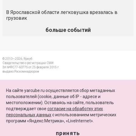
В Ярославской области легковушка врезалась в
грузовик
больше событий
© 2010—2026, Яркуб
Свидетельство о регистрации СМИ:
Эл №ФС77-60775 от 25 февраля 2015 г.
выдано Роскомнадзором
КОНТАКТЫ
На сайте yarcube.ru осуществляется сбор метаданных
пользователей (cookie, данные об IP - адресе и
ПАРТНЕРЫ
местоположении). Оставаясь на сайте, пользователь
подтверждает свое
согласие на обработку этих
КАРТА САЙТА
персональных данных
c использованием метрических
программ «Яндекс.Метрика», «LiveInternet».
+7 (4852) 64-15-52
info@yarcube.ru
принять
Сайт функционирует при финансовой поддержке Министерства цифрового развития,