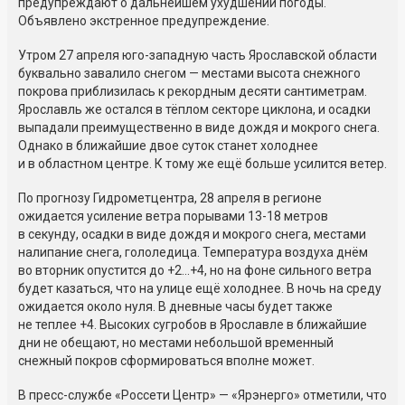
предупреждают о дальнейшем ухудшении погоды.
Объявлено экстренное предупреждение.
Утром 27 апреля юго-западную часть Ярославской области
буквально завалило снегом — местами высота снежного
покрова приблизилась к рекордным десяти сантиметрам.
Ярославль же остался в тёплом секторе циклона, и осадки
выпадали преимущественно в виде дождя и мокрого снега.
Однако в ближайшие двое суток станет холоднее
и в областном центре. К тому же ещё больше усилится ветер.
По прогнозу Гидрометцентра, 28 апреля в регионе
ожидается усиление ветра порывами 13-18 метров
в секунду, осадки в виде дождя и мокрого снега, местами
налипание снега, гололедица. Температура воздуха днём
во вторник опустится до +2...+4, но на фоне сильного ветра
будет казаться, что на улице ещё холоднее. В ночь на среду
ожидается около нуля. В дневные часы будет также
не теплее +4. Высоких сугробов в Ярославле в ближайшие
дни не обещают, но местами небольшой временный
снежный покров сформироваться вполне может.
В пресс-службе «Россети Центр» — «Ярэнерго» отметили, что