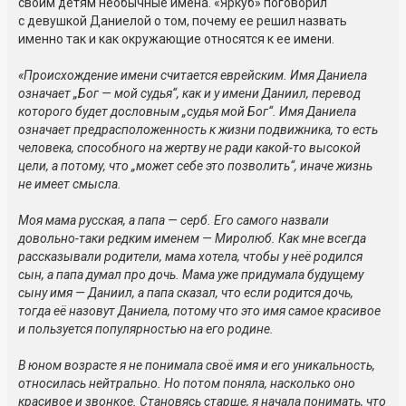
своим детям необычные имена. «Яркуб» поговорил
с девушкой Даниелой о том, почему ее решил назвать
именно так и как окружающие относятся к ее имени.
«Происхождение имени считается еврейским. Имя Даниела
означает „Бог — мой судья“, как и у имени Даниил, перевод
которого будет дословным „судья мой Бог“. Имя Даниела
означает предрасположенность к жизни подвижника, то есть
человека, способного на жертву не ради какой-то высокой
цели, а потому, что „может себе это позволить“, иначе жизнь
не имеет смысла.
Моя мама русская, а папа — серб. Его самого назвали
довольно-таки редким именем — Миролюб. Как мне всегда
рассказывали родители, мама хотела, чтобы у неё родился
сын, а папа думал про дочь. Мама уже придумала будущему
сыну имя — Даниил, а папа сказал, что если родится дочь,
тогда её назовут Даниела, потому что это имя самое красивое
и пользуется популярностью на его родине.
В юном возрасте я не понимала своё имя и его уникальность,
относилась нейтрально. Но потом поняла, насколько оно
красивое и звонкое. Становясь старше, я начала понимать, что