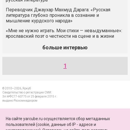
Переводчик Джаухар Махмуд Дарага: «Русская
литература глубоко проникла в сознание и
мышление курдского народа»
«Мне не нужно играть. Мои стихи — невыдуманные»:
ярославский поэт о честности на сцене и в жизни
больше интервью
1
© 2010—2026, Яркуб
Свидетельство о регистрации СМИ:
Эл №ФС77-60775 от 25 февраля 2015 г.
выдано Роскомнадзором
КОНТАКТЫ
На сайте yarcube.ru осуществляется сбор метаданных
пользователей (cookie, данные об IP - адресе и
ПАРТНЕРЫ