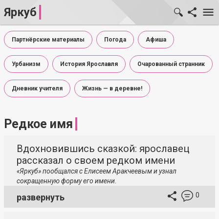
Яркуб
Партнёрские материалы
Погода
Афиша
Урбанизм
История Ярославля
Очарованный странник
Дневник учителя
Жизнь — в деревне!
Редкое имя
Вдохновившись сказкой: ярославец
рассказал о своем редком имени
«Яркуб» пообщался с Елисеем Аракчеевым и узнал
сокращенную форму его имени.
0
развернуть