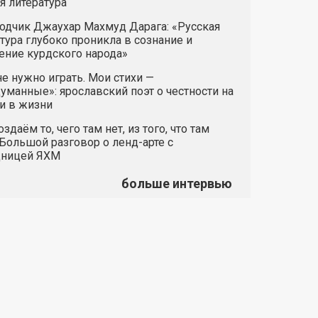
я литература
одчик Джаухар Махмуд Дарага: «Русская
тура глубоко проникла в сознание и
ние курдского народа»
е нужно играть. Мои стихи —
манные»: ярославский поэт о честности на
и в жизни
здаём то, чего там нет, из того, что там
 Большой разговор о ленд-арте с
дницей ЯХМ
больше интервью