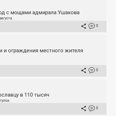
ход с мощами адмирала Ушакова
августа.
0
и и ограждения местного жителя
0
славцу в 110 тысяч
тупок.
0