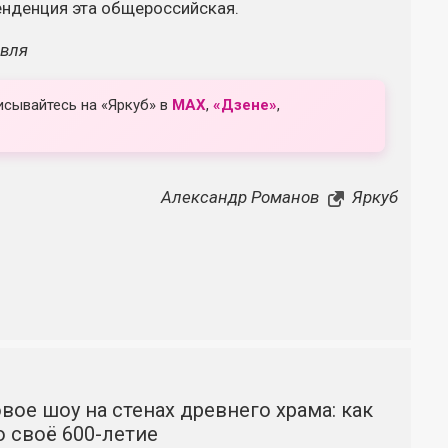
тенденция эта общероссийская.
авля
исывайтесь на «Яркуб» в
MAX
,
«Дзене»
,
Александр Романов
Яркуб
вое шоу на стенах древнего храма: как
 своё 600-летие