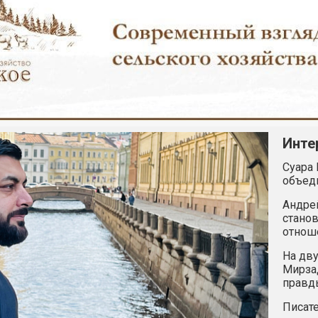
Инте
Суара 
объед
Андрей
станов
отнош
На дву
Мирзад
правд
Писате