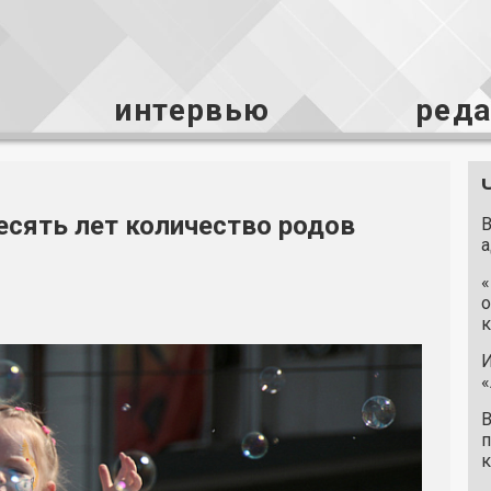
интервью
ред
есять лет количество родов
В
а
«
о
к
И
«
В
п
к