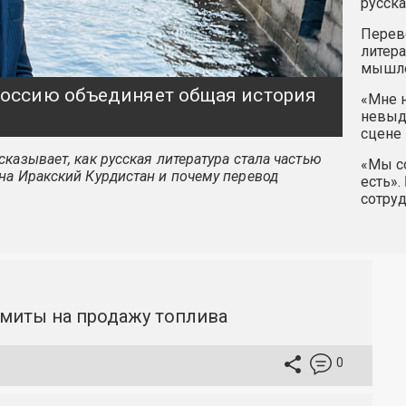
русска
Перев
литера
мышле
 Россию объединяет общая история
«Мне н
невыду
сцене 
казывает, как русская литература стала частью
«Мы со
на Иракский Курдистан и почему перевод
есть».
сотру
имиты на продажу топлива
0