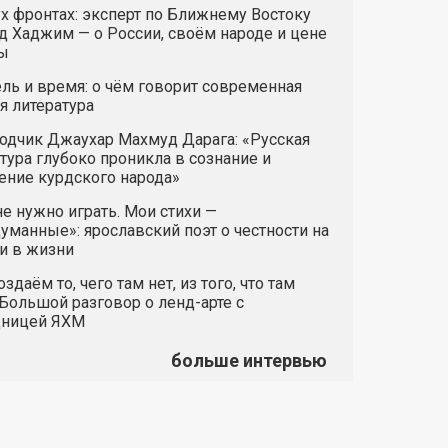
х фронтах: эксперт по Ближнему Востоку
 Хаджим — о России, своём народе и цене
ы
ль и время: о чём говорит современная
я литература
одчик Джаухар Махмуд Дарага: «Русская
тура глубоко проникла в сознание и
ние курдского народа»
е нужно играть. Мои стихи —
манные»: ярославский поэт о честности на
и в жизни
здаём то, чего там нет, из того, что там
 Большой разговор о ленд-арте с
дницей ЯХМ
больше интервью