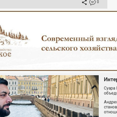
0
Инте
Суара 
объед
Андрей
станов
отнош