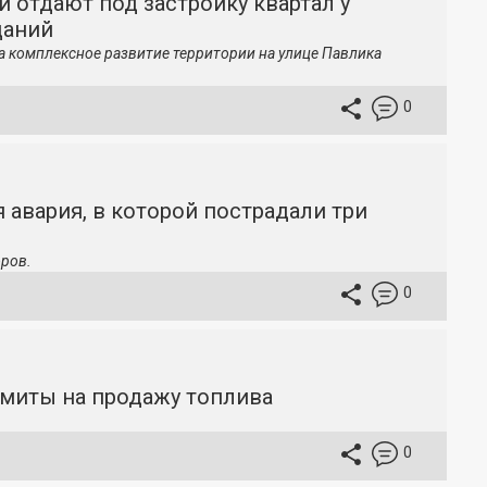
й отдают под застройку квартал у
даний
а комплексное развитие территории на улице Павлика
0
 авария, в которой пострадали три
ров.
0
имиты на продажу топлива
0