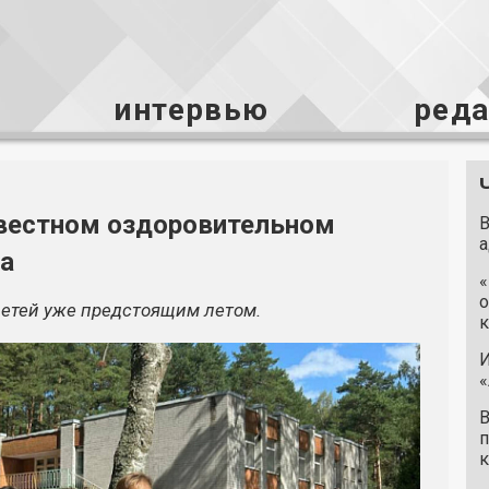
интервью
ред
звестном оздоровительном
В
а
са
«
о
детей уже предстоящим летом.
к
И
«
В
п
к