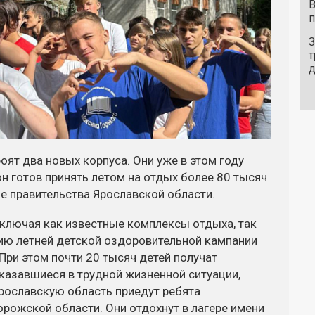
В
п
З
т
роят два новых корпуса. Они уже в этом году
он готов принять летом на отдых более 80 тысяч
бе правительства Ярославской области.
включая как известные комплексы отдыха, так
цию летней детской оздоровительной кампании
ри этом почти 20 тысяч детей получат
казавшиеся в трудной жизненной ситуации,
Ярославскую область приедут ребята
рожской области. Они отдохнут в лагере имени