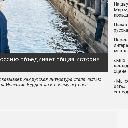
На дву
Мирзад
правд
Писате
русска
Перев
литера
мышле
 Россию объединяет общая история
«Мне н
невыду
сцене 
казывает, как русская литература стала частью
«Мы со
на Иракский Курдистан и почему перевод
есть».
сотру