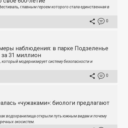
 своё 600-летие
фестиваль, главным героем которого стала единственная в
0
меры наблюдения: в парке Подзеленье
 за 31 миллион
, который модернизирует систему безопасности и
0
залась «чужаками»: биологи предлагают
 как водохранилища открыли путь южным видам и почему
речных экосистем.