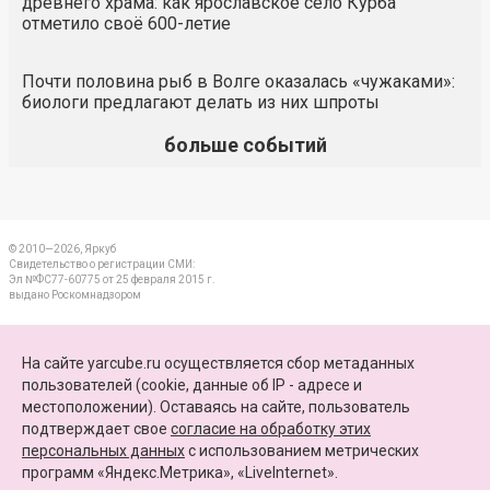
древнего храма: как ярославское село Курба
отметило своё 600-летие
Почти половина рыб в Волге оказалась «чужаками»:
биологи предлагают делать из них шпроты
больше событий
© 2010—2026, Яркуб
Свидетельство о регистрации СМИ:
Эл №ФС77-60775 от 25 февраля 2015 г.
выдано Роскомнадзором
КОНТАКТЫ
На сайте yarcube.ru осуществляется сбор метаданных
пользователей (cookie, данные об IP - адресе и
ПАРТНЕРЫ
местоположении). Оставаясь на сайте, пользователь
подтверждает свое
согласие на обработку этих
КАРТА САЙТА
персональных данных
c использованием метрических
программ «Яндекс.Метрика», «LiveInternet».
+7 (4852) 64-15-52
info@yarcube.ru