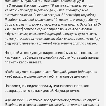
малышей. Отпустили в отпуск после гибели супруги
на 3 месяца. Как они прошли, 18 августа, я написал рапорт
на отпуск по уходу за детьми до 1,5 лет. Командир мне
в отпуске отказал. Вызвали сегодня, 21 сентября, на работу.
Я собрал малышей: маленького 11-месячного, этому ребенку
3 года, этому — 5. Дочка старшая в школу пошла. Этих [детей 3-
х и 5-ти лет] сейчас в садик отправляю. А сам со смесями,
с бутылочками, со сменной одеждой вынужден идти в часть,
потому что вызвал начальник штаба и сказал, если я не выйду,
буду отсутствовать на службе 4 часа, меня уволят по статье».
На одной из следующих видеозаписей мужчина показывает,
как кормит ребенка в столовой на работе. Уставший малыш
плачет и капризничает.
«Ребенок у меня капризничает. Передай привет [обращается
к ребенку], расскажи, какое у тебя счастливое детство».
На последней видеозаписи мужчина показывает, как
возвращается с детьми домой. На улице темно.
«Время 19:23. Уже темно. Возвращаемся с детками со службы.
Я забрал их с садика, привел на службу, потому что начальник