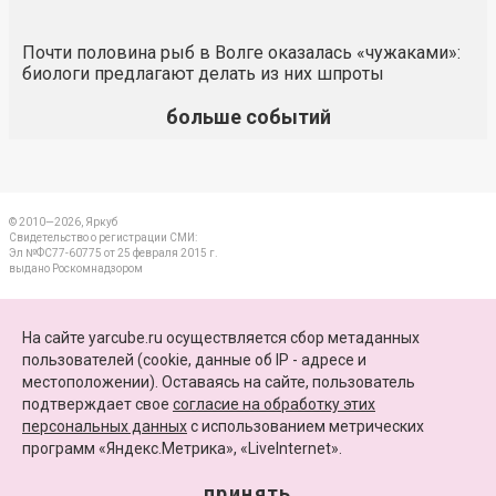
Почти половина рыб в Волге оказалась «чужаками»:
биологи предлагают делать из них шпроты
больше событий
© 2010—2026, Яркуб
Свидетельство о регистрации СМИ:
Эл №ФС77-60775 от 25 февраля 2015 г.
выдано Роскомнадзором
КОНТАКТЫ
На сайте yarcube.ru осуществляется сбор метаданных
пользователей (cookie, данные об IP - адресе и
ПАРТНЕРЫ
местоположении). Оставаясь на сайте, пользователь
подтверждает свое
согласие на обработку этих
КАРТА САЙТА
персональных данных
c использованием метрических
программ «Яндекс.Метрика», «LiveInternet».
+7 (4852) 64-15-52
info@yarcube.ru
принять