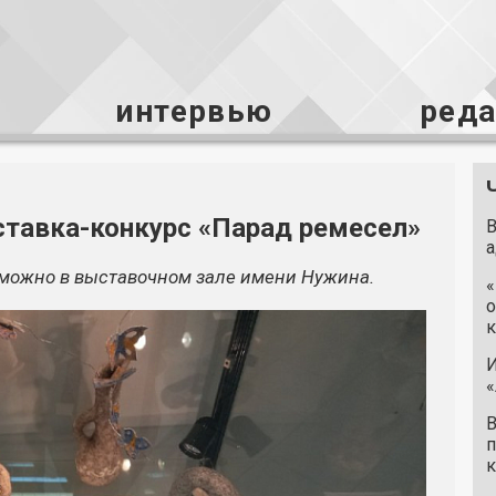
интервью
ред
ставка-конкурс «Парад ремесел»
В
а
можно в выставочном зале имени Нужина.
«
о
к
И
«
В
п
к