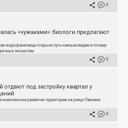
0
залась «чужаками»: биологи предлагают
 как водохранилища открыли путь южным видам и почему
речных экосистем.
0
й отдают под застройку квартал у
даний
а комплексное развитие территории на улице Павлика
0