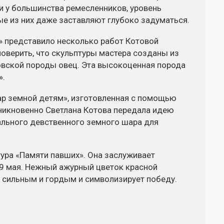
и у большинства ремесленников, уровень
е из них даже заставляют глубоко задуматься.
 представило несколько работ Котовой
верить, что скульптуры мастера созданы из
новской породы овец. Эта высокоценная порода
».
р земной детям», изготовленная с помощью
оникновенно Светлана Котова передала идею
ального девственного земного шара для
тура «Памяти павших». Она заслуживает
9 мая. Нежный ажурный цветок красной
о сильным и гордым и символизирует победу.