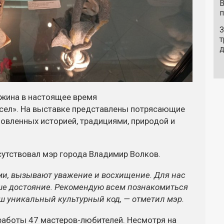
В
п
З
т
жина в настоящее время
сел». На выставке представлены потрясающие
новленных историей, традициями, природой и
сутствовал мэр города Владимир Волков.
и, вызывают уважение и восхищение. Для нас
аше достояние. Рекомендую всем познакомиться
аш уникальный культурный код, — отметил мэр.
 работы 47
мастеров-любителей
. Несмотря на