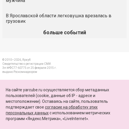
мужчина
В Ярославской области легковушка врезалась в
грузовик
больше событий
© 2010—2026, Яркуб
Свидетельство о регистрации СМИ:
Эл №ФС77-60775 от 25 февраля 2015 г.
выдано Роскомнадзором
КОНТАКТЫ
На сайте yarcube.ru осуществляется сбор метаданных
пользователей (cookie, данные об IP - адресе и
ПАРТНЕРЫ
местоположении). Оставаясь на сайте, пользователь
подтверждает свое
согласие на обработку этих
КАРТА САЙТА
персональных данных
c использованием метрических
программ «Яндекс.Метрика», «LiveInternet».
+7 (4852) 64-15-52
info@yarcube.ru