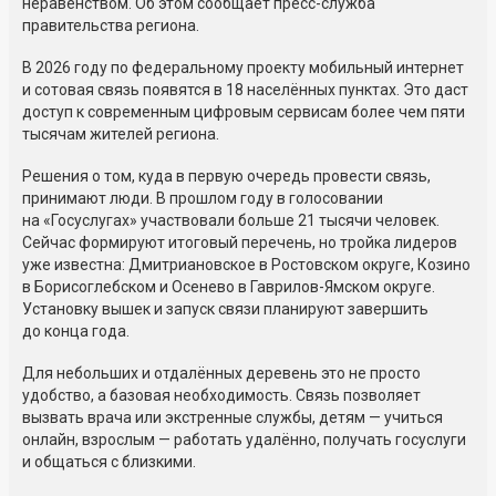
неравенством. Об этом сообщает пресс-служба
правительства региона.
В 2026 году по федеральному проекту мобильный интернет
и сотовая связь появятся в 18 населённых пунктах. Это даст
доступ к современным цифровым сервисам более чем пяти
тысячам жителей региона.
Решения о том, куда в первую очередь провести связь,
принимают люди. В прошлом году в голосовании
на «Госуслугах» участвовали больше 21 тысячи человек.
Сейчас формируют итоговый перечень, но тройка лидеров
уже известна: Дмитриановское в Ростовском округе, Козино
в Борисоглебском и Осенево в Гаврилов-Ямском округе.
Установку вышек и запуск связи планируют завершить
до конца года.
Для небольших и отдалённых деревень это не просто
удобство, а базовая необходимость. Связь позволяет
вызвать врача или экстренные службы, детям — учиться
онлайн, взрослым — работать удалённо, получать госуслуги
и общаться с близкими.