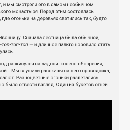
т, и мы смотрели его в самом необычном
кого монастыря. Перед этим состоялась
где огоньки на деревьях светились так, будто
.
вонницу. Сначала лестница была обычной,
-топ-топ-топ
— и длинное пальто норовило стать
нулась.
ород раскинулся на ладони: колесо обозрения,
кой... Мы слушали рассказы нашего проводника,
 салют. Разноцветные огоньки разлетались
но было отвести взгляд. Один из букетов огней