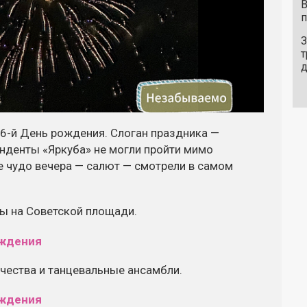
В
п
З
т
16-й День рождения. Слоган праздника —
онденты «Яркуба» не могли пройти мимо
ое чудо вечера — салют — смотрели в самом
вы на Советской площади.
чества и танцевальные ансамбли.