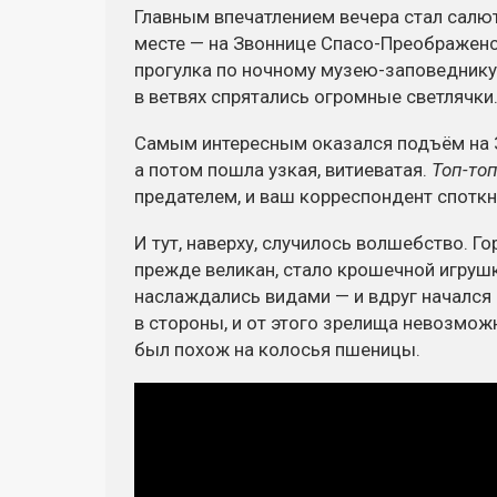
Главным впечатлением вечера стал салю
месте — на Звоннице Спасо-Преображенс
прогулка по ночному музею-заповеднику, 
в ветвях спрятались огромные светлячки
Самым интересным оказался подъём на З
а потом пошла узкая, витиеватая.
Топ-топ
предателем, и ваш корреспондент спотк
И тут, наверху, случилось волшебство. Г
прежде великан, стало крошечной игруш
наслаждались видами — и вдруг начался
в стороны, и от этого зрелища невозмож
был похож на колосья пшеницы.