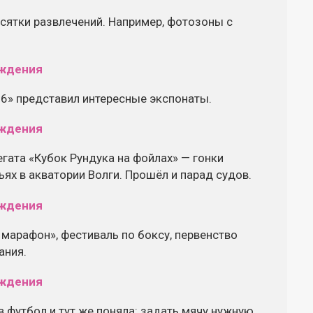
есятки развлечений. Например, фотозоны с
76» представил интересные экспонаты.
гата «Кубок Рундука на фойлах» — гонки
ях в акватории Волги. Прошёл и парад судов.
 марафон», фестиваль по боксу, первенство
ания.
в футбол и тут же поняла: задать мячу нужную