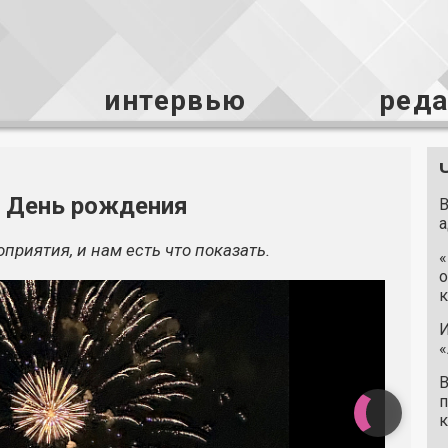
интервью
ред
й День рождения
В
а
риятия, и нам есть что показать.
«
о
к
И
«
В
п
к