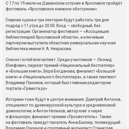
С 17 по 19 июля на Даманском острове в Ярославле пройдёт
фестиваль «Ярославское книжное обострение».
Главная сцена и три лектория будут работать три дня
подряд с 11 утра до 20:00. Вход — свободный, без
регистрации. Организатор фестиваля — «Ассоциация
библиотекарей Ярославской области», а ключевым
партнёром выступила областная универсальная научная
библиотека имени Н. А. Некрасова.
Список гостей впечатляет. Среди участников — Леонид
Юзефович, лауреат премий «Национальный бестселлер»
и «Большая книга», Вера Богданова, финалист «Большой
книги» и «Национального бестселлера», а также лингвист
Владимир Пахомов, который был главным редактором
портала «Грамота.ру».
Историки тоже будут в центре внимания: Дмитрий Антонов,
специалист по древнерусской культуре и средневековой
демонологии, и Антон Нелихов, автор книг о науке
и фольклоре, финалист премии «Просветитель». Также
на фестиваль приедут писатель Анна Баснер, телеведущий
Владимир Глазунов и спортивный журналист Станислав