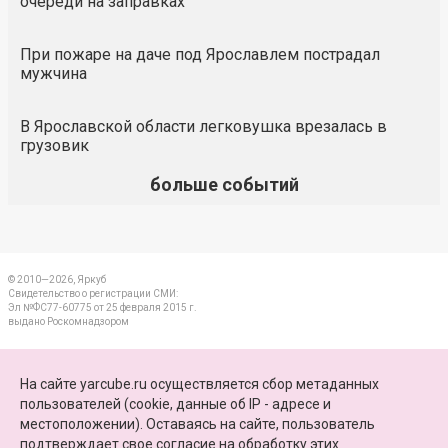
очереди на заправках
При пожаре на даче под Ярославлем пострадал
мужчина
В Ярославской области легковушка врезалась в
грузовик
больше событий
© 2010—2026, Яркуб
Свидетельство о регистрации СМИ:
Эл №ФС77-60775 от 25 февраля 2015 г.
выдано Роскомнадзором
КОНТАКТЫ
На сайте yarcube.ru осуществляется сбор метаданных
пользователей (cookie, данные об IP - адресе и
ПАРТНЕРЫ
местоположении). Оставаясь на сайте, пользователь
подтверждает свое
согласие на обработку этих
КАРТА САЙТА