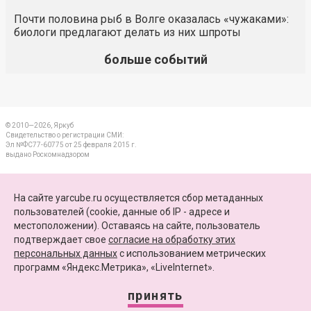
Почти половина рыб в Волге оказалась «чужаками»:
биологи предлагают делать из них шпроты
больше событий
© 2010—2026, Яркуб
Свидетельство о регистрации СМИ:
Эл №ФС77-60775 от 25 февраля 2015 г.
выдано Роскомнадзором
КОНТАКТЫ
На сайте yarcube.ru осуществляется сбор метаданных
пользователей (cookie, данные об IP - адресе и
ПАРТНЕРЫ
местоположении). Оставаясь на сайте, пользователь
подтверждает свое
согласие на обработку этих
КАРТА САЙТА
персональных данных
c использованием метрических
программ «Яндекс.Метрика», «LiveInternet».
+7 (4852) 64-15-52
info@yarcube.ru
принять
Сайт функционирует при финансовой поддержке Министерства цифрового развития,
связи и массовых коммуникаций Российской Федерации