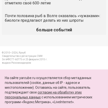
отметило своё 600-летие
Почти половина рыб в Волге оказалась «чужаками»:
биологи предлагают делать из них шпроты
больше событий
© 2010—2026, Яркуб
Свидетельство о регистрации СМИ:
Эл №ФС77-60775 от 25 февраля 2015 г.
выдано Роскомнадзором
КОНТАКТЫ
На сайте yarcube.ru осуществляется сбор метаданных
пользователей (cookie, данные об IP - адресе и
ПАРТНЕРЫ
местоположении). Оставаясь на сайте, пользователь
подтверждает свое
согласие на обработку этих
КАРТА САЙТА
персональных данных
c использованием метрических
программ «Яндекс.Метрика», «LiveInternet».
+7 (4852) 64-15-52
info@yarcube.ru