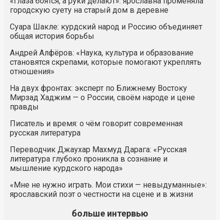
«Глаза боятся, а руки делают»: ярославна променяла
городскую суету на старый дом в деревне
Суара Шакле: курдский народ и Россию объединяет
общая история борьбы
Андрей Алфёров: «Наука, культура и образование
становятся скрепами, которые помогают укреплять
отношения»
На двух фронтах: эксперт по Ближнему Востоку
Мирзад Хаджим — о России, своём народе и цене
правды
Писатель и время: о чём говорит современная
русская литература
Переводчик Джаухар Махмуд Дарага: «Русская
литература глубоко проникла в сознание и
мышление курдского народа»
«Мне не нужно играть. Мои стихи — невыдуманные»:
ярославский поэт о честности на сцене и в жизни
больше интервью