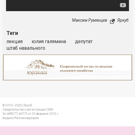
Максим Румянцев
Яркуб
Теги
лекция
юлия галямина
депутат
штаб навального
Реклама
Закрыть
© 2010—2026, Яркуб
Свидетельство о регистрации СМИ:
Эл №ФС77-60775 от 25 февраля 2015 г.
выдано Роскомнадзором
КОНТАКТЫ