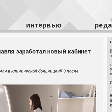
интервью
ред
авля заработал новый кабинет
В
а
«
о
или в клинической больнице № 3 после
к
И
«
В
п
к