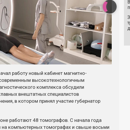
В
п
З
т
ачал работу новый кабинет магнитно-
и современным высокотехнологичным
агностического комплекса обсудили
главных внештатных специалистов
ения, в котором принял участие губернатор
ионе работают 48 томографов. С начала года
й на компьютерных томографах и свыше восьми