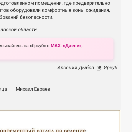
одготовленном помещении, где предварительно
ентов оборудовали комфортные зоны ожидания,
ебований безопасности.
лавской области
исывайтесь на «Яркуб» в
MAX
,
«Дзене»
,
Арсений Дыбов
Яркуб
ица
Михаил Евраев
Закрыть