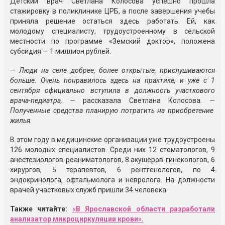
Детский врач Светлана Колосова успешно прошла
стажировку в поликлинике ЦРБ, а после завершения учебы
приняла решение остаться здесь работать. Ей, как
молодому специалисту, трудоустроенному в сельской
местности по программе «Земский доктор», положена
субсидия — 1 миллион рублей.
— Люди на селе добрее, более открытые, прислушиваются
больше. Очень понравилось здесь на практике, и уже с 1
сентября официально вступила в должность участкового
врача-педиатра,
— рассказала Светлана Колосова. —
Полученные средства планирую потратить на приобретение
жилья.
В этом году в медицинские организации уже трудоустроены
126 молодых специалистов. Среди них 12 стоматологов, 9
анестезиологов-реаниматологов, 8 акушеров-гинекологов, 6
хирургов, 5 терапевтов, 6 рентгенологов, по 4
эндокринолога, офтальмолога и невролога. На должности
врачей участковых служб пришли 34 человека.
Также читайте:
«В Ярославской области разработали
анализатор микроциркуляции крови».