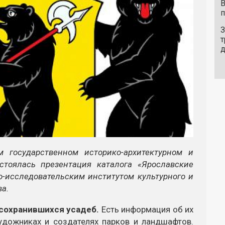
В
п
З
т
м государственном историко-архитектурном и
стоялась презентация каталога «Ярославские
о-исследовательским институтом культурного и
а.
 сохранившихся усадеб.
Есть информация об их
художниках и создателях парков и ландшафтов.