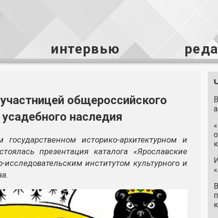
интервью
ред
 участницей общероссийского
В
а
 усадебного наследия
«
о
м государственном историко-архитектурном и
к
стоялась презентация каталога «Ярославские
И
о-исследовательским институтом культурного и
«
а.
В
п
к