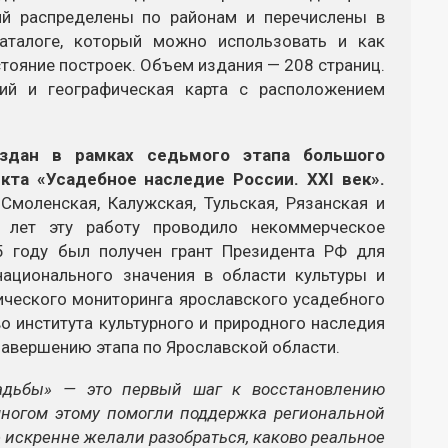
ий распределены по районам и перечислены в
каталоге, который можно использовать и как
тояние построек. Объем издания — 208 страниц.
ий и географическая карта с расположением
оздан в рамках седьмого этапа большого
кта «Усадебное наследие России. XXI век».
моленская, Калужская, Тульская, Рязанская и
5 лет эту работу проводило некоммерческое
15 году был получен грант Президента РФ для
ационального значения в области культуры и
ического мониторинга ярославского усадебного
о института культурного и природного наследия
 завершению этапа по Ярославской области.
садьбы» — это первый шаг к восстановлению
многом этому помогли поддержка региональной
 искренне желали разобраться, каково реальное