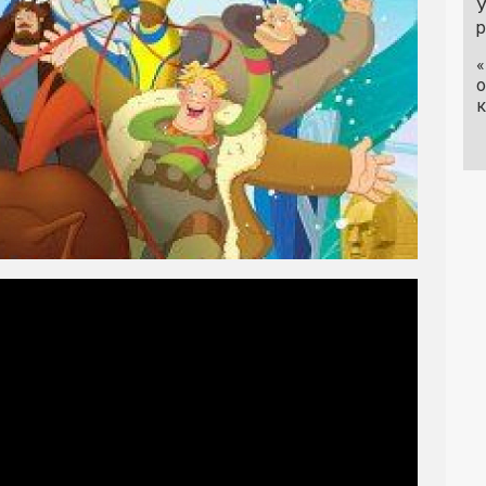
У
«
о
к