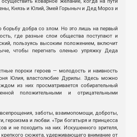
 осуществить коварное желание, когда на пути
жены, Князь и Юлий, Змей Горыныч и Дед Мороз и
 борьбу добра со злом. Но это лишь на первый
ность, где разные слои общества поступают и
вский, пользуясь высоким положением, включит
ыче, чтобы перегнать оленью упряжку Деда
тные пороки героев — молодость и наивность
коня Юлия, властолюбие Дурилы. Здесь можно
аждом из них просматривается собирательный
ленной положительными и отрицательными
 всепрощения, заботы, взаимопомощи, доброты,
и, героизма и любви. «Три богатыря и принцесса
ов и не походить на них. Искушенного зрителя,
ме крепкого сюжета, удерживающего внимание от