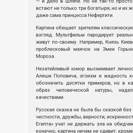
— и дело в шляпе. Но не так-то просто
встают не только три богатыря, но и их 
даже сама принцесса Нефертити.
Картина обещает зрителям классическую
взгляд. Мультфильм пародирует реаль
живут по-своему. Например, Князь Кие
проблесковый маячок на Змее Горын
Мороза.
Незатейливый юмор высмеивает личнос
Алеши Поповича, эгоизм и жадность 
обозначить десятки примеров, но в к
образ человеческой натуры, наде
качествами.
Русская сказка не была бы сказкой без
честности, дружбы, верности, искренност
Египта» учат не держать зла на обидчик
конечно, картина ничем не удивит, кро