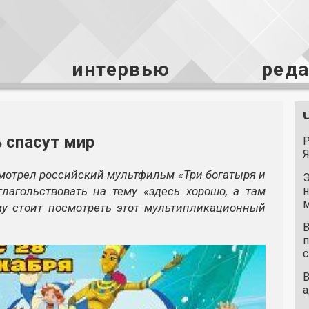
интервью
ред
 спасут мир
Р
Я
смотрел российский мультфильм «Три богатыря и
Э
лагольствовать на тему «здесь хорошо, а там
н
м
му стоит посмотреть этот мультипликационный
В
п
с
В
а