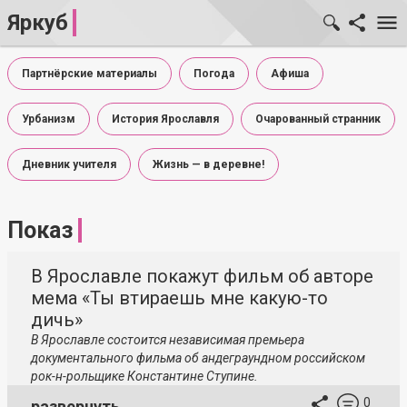
Яркуб
Партнёрские материалы
Погода
Афиша
Урбанизм
История Ярославля
Очарованный странник
Дневник учителя
Жизнь — в деревне!
Показ
В Ярославле покажут фильм об авторе
мема «Ты втираешь мне какую-то
дичь»
В Ярославле состоится независимая премьера
документального фильма об андеграундном российском
рок-н-рольщике Константине Ступине.
0
развернуть