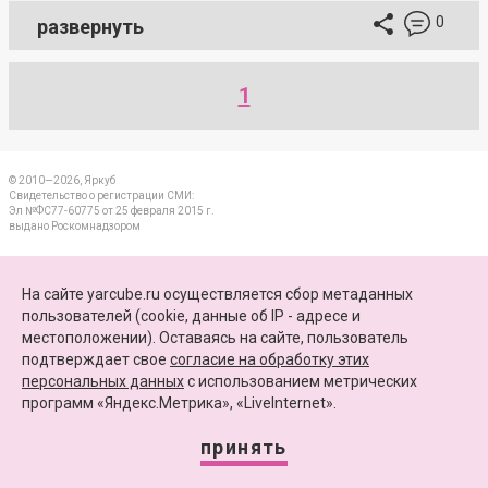
0
развернуть
1
© 2010—2026, Яркуб
Свидетельство о регистрации СМИ:
Эл №ФС77-60775 от 25 февраля 2015 г.
выдано Роскомнадзором
КОНТАКТЫ
На сайте yarcube.ru осуществляется сбор метаданных
пользователей (cookie, данные об IP - адресе и
ПАРТНЕРЫ
местоположении). Оставаясь на сайте, пользователь
подтверждает свое
согласие на обработку этих
КАРТА САЙТА
персональных данных
c использованием метрических
программ «Яндекс.Метрика», «LiveInternet».
+7 (4852) 64-15-52
info@yarcube.ru
принять
Сайт функционирует при финансовой поддержке Министерства цифрового развития,
связи и массовых коммуникаций Российской Федерации