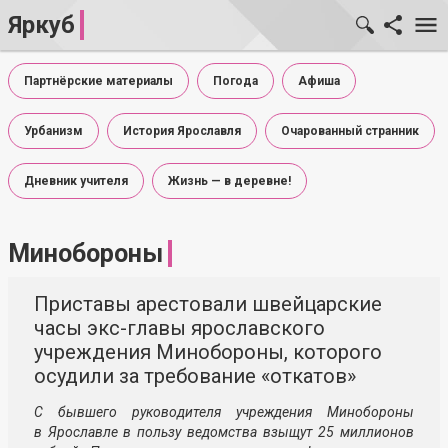
Яркуб
Партнёрские материалы
Погода
Афиша
Урбанизм
История Ярославля
Очарованный странник
Дневник учителя
Жизнь — в деревне!
Минобороны
Приставы арестовали швейцарские
часы экс-главы ярославского
учреждения Минобороны, которого
осудили за требование «откатов»
С бывшего руководителя учреждения Минобороны
в Ярославле в пользу ведомства взыщут 25 миллионов