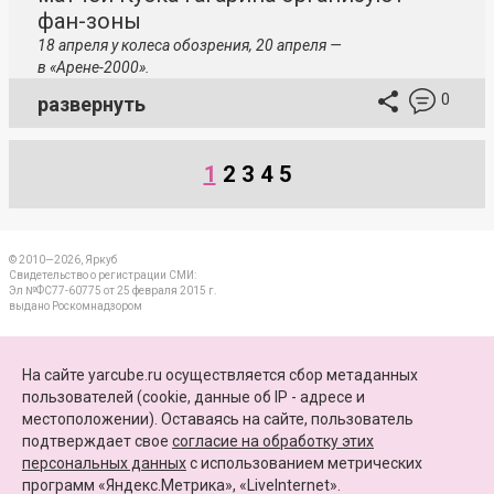
фан-зоны
18 апреля у колеса обозрения, 20 апреля —
в «Арене-2000».
0
развернуть
1
2
3
4
5
© 2010—2026, Яркуб
Свидетельство о регистрации СМИ:
Эл №ФС77-60775 от 25 февраля 2015 г.
выдано Роскомнадзором
КОНТАКТЫ
На сайте yarcube.ru осуществляется сбор метаданных
пользователей (cookie, данные об IP - адресе и
ПАРТНЕРЫ
местоположении). Оставаясь на сайте, пользователь
подтверждает свое
согласие на обработку этих
КАРТА САЙТА
персональных данных
c использованием метрических
программ «Яндекс.Метрика», «LiveInternet».
+7 (4852) 64-15-52