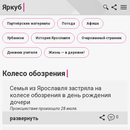
Яркуб
Партнёрские материалы
Погода
Афиша
Урбанизм
История Ярославля
Очарованный странник
Дневник учителя
Жизнь — в деревне!
Колесо обозрения
Семья из Ярославля застряла на
колесе обозрения в день рождения
дочери
Происшествие произошло 28 июля.
0
развернуть