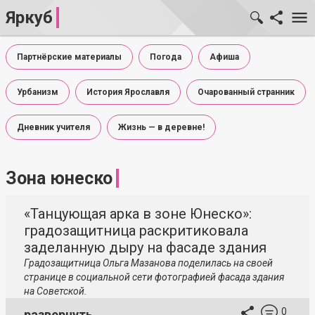
Яркуб
Партнёрские материалы
Погода
Афиша
Урбанизм
История Ярославля
Очарованный странник
Дневник учителя
Жизнь — в деревне!
Зона юнеско
«Танцующая арка в зоне Юнеско»:
градозащитница раскритиковала
заделанную дыру на фасаде здания
Градозащитница Ольга Мазанова поделилась на своей
странице в социальной сети фотографией фасада здания
на Советской.
0
развернуть