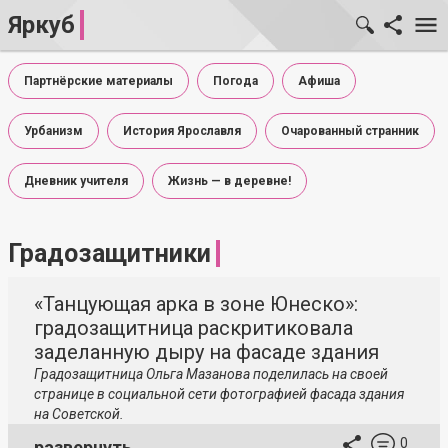
Яркуб
Партнёрские материалы
Погода
Афиша
Урбанизм
История Ярославля
Очарованный странник
Дневник учителя
Жизнь — в деревне!
Градозащитники
«Танцующая арка в зоне Юнеско»:
градозащитница раскритиковала
заделанную дыру на фасаде здания
Градозащитница Ольга Мазанова поделилась на своей
странице в социальной сети фотографией фасада здания
на Советской.
0
развернуть