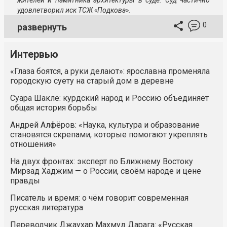
жителей и памятника архитектуры в суде. Суд частично
удовлетворил иск ТСЖ «Подкова».
0
развернуть
Интервью
«Глаза боятся, а руки делают»: ярославна променяла
городскую суету на старый дом в деревне
Суара Шакле: курдский народ и Россию объединяет
общая история борьбы
Андрей Алфёров: «Наука, культура и образование
становятся скрепами, которые помогают укреплять
отношения»
На двух фронтах: эксперт по Ближнему Востоку
Мирзад Хаджим — о России, своём народе и цене
правды
Писатель и время: о чём говорит современная
русская литература
Переводчик Джаухар Махмуд Дарага: «Русская