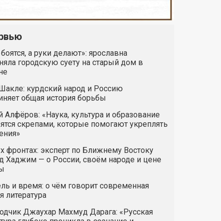
рвью
 боятся, а руки делают»: ярославна
яла городскую суету на старый дом в
не
Шакле: курдский народ и Россию
иняет общая история борьбы
 Алфёров: «Наука, культура и образование
ятся скрепами, которые помогают укреплять
ения»
х фронтах: эксперт по Ближнему Востоку
 Хаджим — о России, своём народе и цене
ы
ль и время: о чём говорит современная
я литература
одчик Джаухар Махмуд Дарага: «Русская