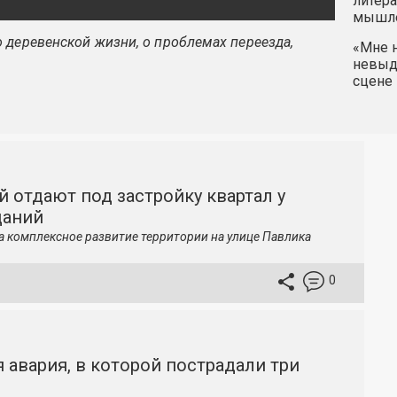
литера
мышле
 деревенской жизни, о проблемах переезда,
«Мне н
невыду
сцене 
й отдают под застройку квартал у
даний
а комплексное развитие территории на улице Павлика
0
 авария, в которой пострадали три