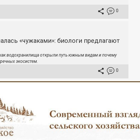
0
залась «чужаками»: биологи предлагают
 как водохранилища открыли путь южным видам и почему
речных экосистем.
0