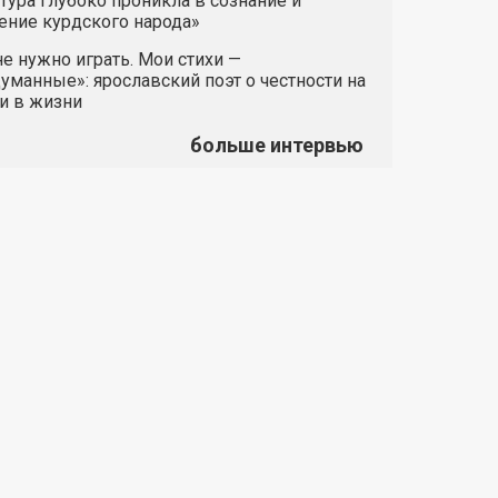
тура глубоко проникла в сознание и
ние курдского народа»
е нужно играть. Мои стихи —
манные»: ярославский поэт о честности на
и в жизни
больше интервью