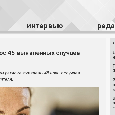
интервью
ред
юс 45 выявленных случаев
Д
н
Р
Я
ком регионе выявлены 45 новых случаев
ителя.
Э
н
м
В
п
с