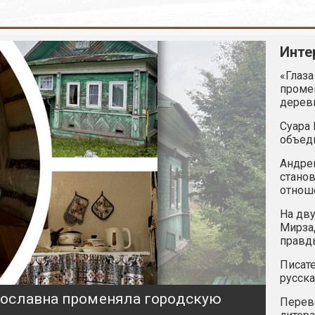
Инте
«Глаза
промен
дерев
Суара 
объед
Андрей
станов
отнош
На дву
Мирзад
правд
Писате
русска
ярославна променяла городскую
Перев