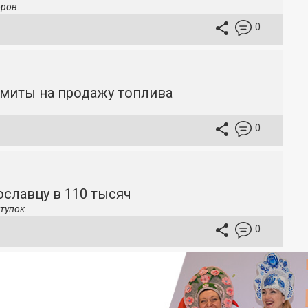
ров.
0
имиты на продажу топлива
0
славцу в 110 тысяч
тупок.
0