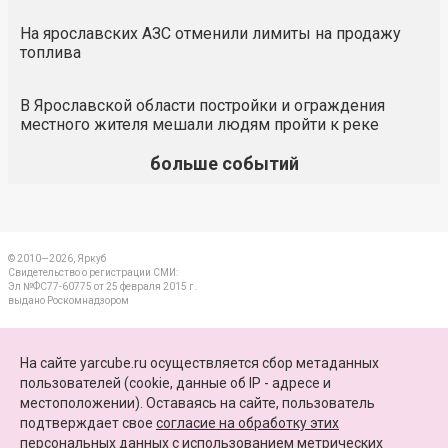
На ярославских АЗС отменили лимиты на продажу
топлива
В Ярославской области постройки и ограждения
местного жителя мешали людям пройти к реке
больше событий
© 2010—2026, Яркуб
Свидетельство о регистрации СМИ:
Эл №ФС77-60775 от 25 февраля 2015 г.
выдано Роскомнадзором
КОНТАКТЫ
На сайте yarcube.ru осуществляется сбор метаданных
пользователей (cookie, данные об IP - адресе и
ПАРТНЕРЫ
местоположении). Оставаясь на сайте, пользователь
подтверждает свое
согласие на обработку этих
КАРТА САЙТА
персональных данных
c использованием метрических