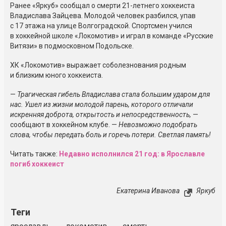
Ранее «Яркуб» сообщал о смерти 21-летнего хоккеиста
Владислава Зайцева. Молодой человек разбился, упав
с 17 этажа на улице Волгоградской. Спортсмен учился
в хоккейной школе «Локомотив» и играл в команде «Русские
Витязи» в подмосковном Подольске.
ХК «Локомотив» выражает соболезнования родным
и близким юного хоккеиста.
—
Трагическая гибель Владислава стала большим ударом для
нас. Ушел из жизни молодой парень, которого отличали
искренняя доброта, открытость и непосредственность,
—
сообщают в хоккейном клубе. —
Невозможно подобрать
слова, чтобы передать боль и горечь потери. Светлая память!
Читать также:
Недавно исполнился 21 год: в Ярославле
погиб хоккеист
Екатерина Иванова
Яркуб
Теги