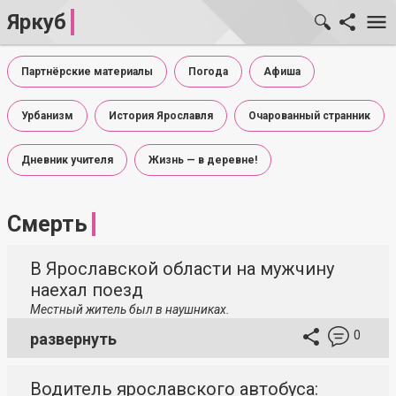
Яркуб
Партнёрские материалы
Погода
Афиша
Урбанизм
История Ярославля
Очарованный странник
Дневник учителя
Жизнь — в деревне!
Смерть
В Ярославской области на мужчину
наехал поезд
Местный житель был в наушниках.
0
развернуть
Водитель ярославского автобуса: