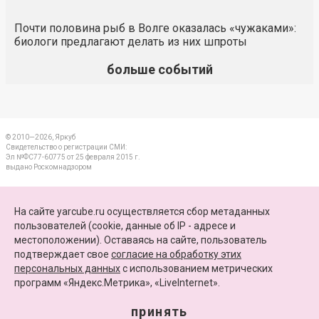
Почти половина рыб в Волге оказалась «чужаками»:
биологи предлагают делать из них шпроты
больше событий
© 2010—2026, Яркуб
Свидетельство о регистрации СМИ:
Эл №ФС77-60775 от 25 февраля 2015 г.
выдано Роскомнадзором
КОНТАКТЫ
На сайте yarcube.ru осуществляется сбор метаданных
пользователей (cookie, данные об IP - адресе и
ПАРТНЕРЫ
местоположении). Оставаясь на сайте, пользователь
подтверждает свое
согласие на обработку этих
КАРТА САЙТА
персональных данных
c использованием метрических
программ «Яндекс.Метрика», «LiveInternet».
+7 (4852) 64-15-52
info@yarcube.ru
принять
Сайт функционирует при финансовой поддержке Министерства цифрового развития,