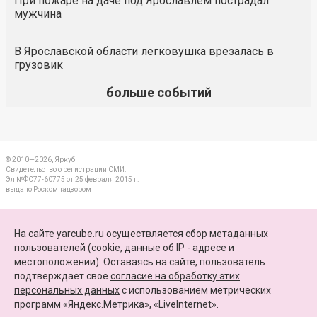
При пожаре на даче под Ярославлем пострадал
мужчина
В Ярославской области легковушка врезалась в
грузовик
больше событий
© 2010—2026, Яркуб
Свидетельство о регистрации СМИ:
Эл №ФС77-60775 от 25 февраля 2015 г.
выдано Роскомнадзором
КОНТАКТЫ
На сайте yarcube.ru осуществляется сбор метаданных
пользователей (cookie, данные об IP - адресе и
ПАРТНЕРЫ
местоположении). Оставаясь на сайте, пользователь
подтверждает свое
согласие на обработку этих
КАРТА САЙТА
персональных данных
c использованием метрических
программ «Яндекс.Метрика», «LiveInternet».
+7 (4852) 64-15-52
info@yarcube.ru